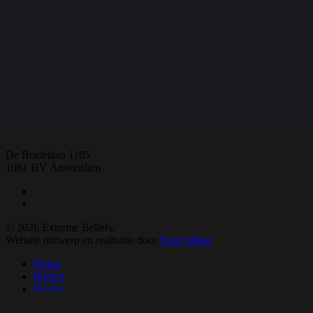
Share
Share
Share
Share
Pin
E:
extremebeliefs.fgw@vu.nl
De Boelelaan 1105
1081 HV Amsterdam
twitter
facebook
© 2026 Extreme Beliefs.
Website ontwerp en realisatie door
Sven Matse
Close
Home
Menu
Project
People
Advisory board