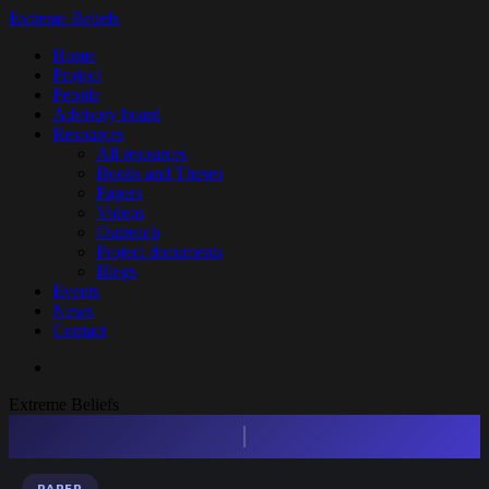
Skip
Extreme Beliefs
to
search
Menu
Home
main
Project
content
People
Advisory board
Resources
All resources
Books and Theses
Papers
Videos
Outreach
Project documents
Blogs
Events
News
Contact
search
Extreme Beliefs
Press enter to begin your search
PAPER