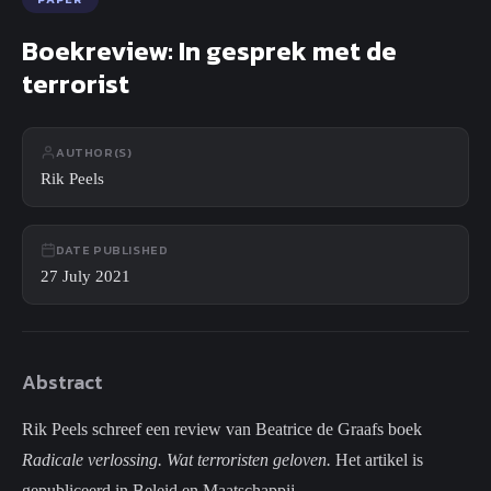
Search
Close
Boekreview: In gesprek met de
Search
terrorist
AUTHOR(S)
Rik Peels
DATE PUBLISHED
27 July 2021
Abstract
Rik Peels schreef een review van Beatrice de Graafs boek
Radicale verlossing. Wat terroristen geloven.
Het artikel is
gepubliceerd in Beleid en Maatschappij.