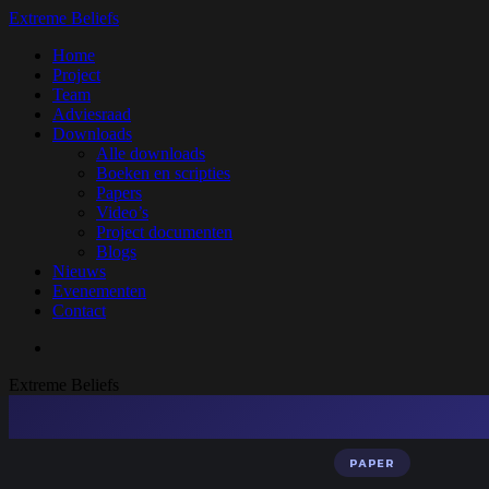
Skip
Extreme Beliefs
to
search
Menu
Home
main
Project
content
Team
Adviesraad
Downloads
Alle downloads
Boeken en scripties
Papers
Video’s
Project documenten
Blogs
Nieuws
Evenementen
Contact
search
Extreme Beliefs
Press enter to begin your search
Searc
PAPER
Close