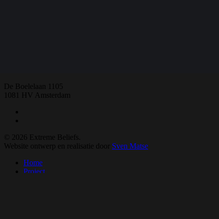
Share
Share
Share
Share
Pin
E:
extremebeliefs.fgw@vu.nl
De Boelelaan 1105
1081 HV Amsterdam
twitter
facebook
© 2026 Extreme Beliefs.
Website ontwerp en realisatie door
Sven Matse
Close
Home
Menu
Project
Team
Adviesraad
Downloads
Alle downloads
Boeken en scripties