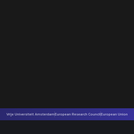
Vrije Universiteit Amsterdam
European Research Council
European Union
h